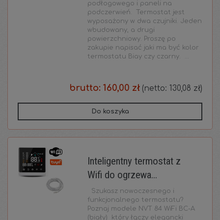
podłogowego i paneli na
podczerwień. Termostat jest
wyposażony w dwa czujniki. Jeden
wbudowany, a drugi
powierzchniowy. Proszę po
zakupie napisać jaki ma być kolor
termostatu Biay czy czarny. ...
brutto:
160,00 zł
(netto:
130,08 zł
)
Do koszyka
Inteligentny termostat z
Wifi do ogrzewa...
Szukasz nowoczesnego i
funkcjonalnego termostatu?
Poznaj modele NVT 84 WiFi BC-A
(biały) który łączy elegancki