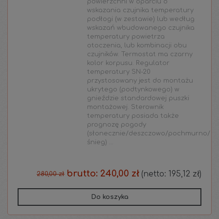
powierzchni w oparciu o
wskazania czujnika temperatury
podłogi (w zestawie) lub według
wskazań wbudowanego czujnika
temperatury powietrza
otoczenia, lub kombinacji obu
czujników. Termostat ma czarny
kolor korpusu. Regulator
temperatury SN-20
przystosowany jest do montażu
ukrytego (podtynkowego) w
gnieździe standardowej puszki
montażowej. Sterownik
temperatury posiada także
prognozę pogody
(słonecznie/deszczowo/pochmurno/
śnieg) ...
brutto:
240,00 zł
(netto:
195,12 zł
)
280,00 zł
Do koszyka