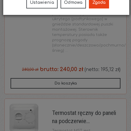
Ustawienia
Odmowa
Zgoda
kolor korpusu. Regulator
temperatury SN-15
przystosowany jest do montażu
ukrytego (podtynkowego) w
gnieździe standardowej puszki
montażowej. Sterownik
temperatury posiada także
prognozę pogody
(słonecznie/deszczowo/pochmurno/
śnieg) ...
brutto:
240,00 zł
(netto:
195,12 zł
)
280,00 zł
Do koszyka
Termostat ręczny do paneli
na podczerwie...
Termostat MST jest