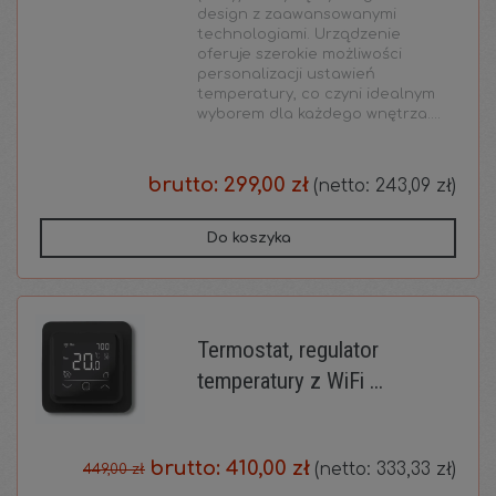
design z zaawansowanymi
technologiami. Urządzenie
oferuje szerokie możliwości
personalizacji ustawień
temperatury, co czyni idealnym
wyborem dla każdego wnętrza....
brutto:
299,00 zł
(netto:
243,09 zł
)
Do koszyka
Termostat, regulator
temperatury z WiFi ...
brutto:
410,00 zł
(netto:
333,33 zł
)
449,00 zł