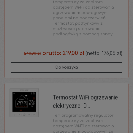
temperatury ze zdalnym
dostępem Wi-Fi do sterowania
ogrzewaniem podłogowym i
panelami na podczerwień.
Termostat podtynkowy z
możliwością sterowania
podłogówką z pomocą sondy. ...
brutto:
219,00 zł
(netto:
178,05 zł
)
240,00 zł
Do koszyka
Termostat WiFi ogrzewanie
elektryczne. D...
Ten programowalny regulator
temperatury ze zdalnym
dostępem Wi-Fi do sterowania
ogrzewaniem podłogowym ze