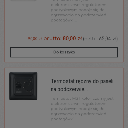
elektronicznym regulatorem
podtynkowym nadaje się do
ogrzewania na podczerwień i
podłogówki....
brutto:
80,00 zł
(netto:
65,04 zł
)
90,00 zł
Do koszyka
Termostat ręczny do paneli
na podczerwie...
Termostat MST kolor czarny jest
elektronicznym regulatorem
podtynkowym nadaje się do
ogrzewania na podczerwień i
podłogówki....