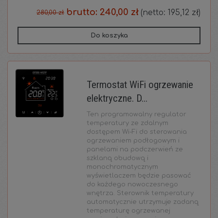
brutto:
240,00 zł
(netto:
195,12 zł
)
280,00 zł
Do koszyka
Termostat WiFi ogrzewanie
elektryczne. D...
Ten programowalny regulator
temperatury ze zdalnym
dostępem Wi-Fi do sterowania
ogrzewaniem podłogowym i
panelami na podczerwień ze
szklaną obudową i
monochromatycznym
wyświetlaczem będzie pasować
do każdego nowoczesnego
wnętrza. Sterownik temperatury
automatycznie utrzymuje zadaną
temperaturę ogrzewanej