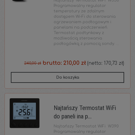
Najtańszy Termostat WiFi W350
Programowalny regulator
temperatury ze zdalnym
dostępem Wi-Fi do sterowania
ogrzewaniem podłogowym i
panelami na podczerwień.
Termostat podtynkowy z
możliwością sterowania
podłogówką z pomocą sondy. ...
brutto:
210,00 zł
(netto:
170,73 zł
)
240,00 zł
Do koszyka
Najtańszy Termostat WiFi
do paneli ina p...
Najtańszy Termostat WiFi W390
Programowalny regulator