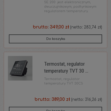
SE 200 jest elektronicznym,
dwuczujnikowym, podtynkowym
regulatorem temperatury.
brutto:
349,00 zł
(netto:
283,74 zł
)
Do koszyka
Termostat, regulator
temperatury TVT 30 ...
Termostat, regulator
temperatury TVT 30CS
brutto:
389,00 zł
(netto:
316,26 zł
)