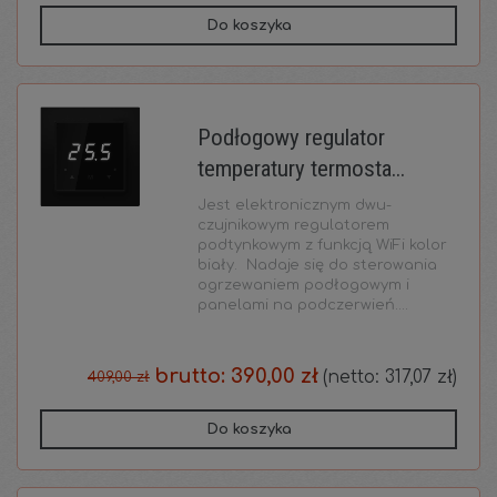
Do koszyka
Podłogowy regulator
temperatury termosta...
Jest elektronicznym dwu-
czujnikowym regulatorem
podtynkowym z funkcją WiFi kolor
biały. Nadaje się do sterowania
ogrzewaniem podłogowym i
panelami na podczerwień....
brutto:
390,00 zł
(netto:
317,07 zł
)
409,00 zł
Do koszyka