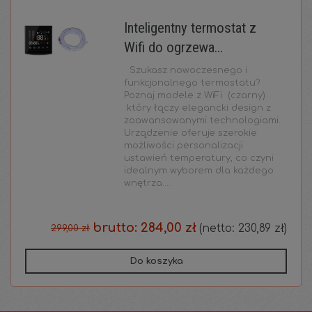
Inteligentny termostat z
Wifi do ogrzewa...
Szukasz nowoczesnego i
funkcjonalnego termostatu?
Poznaj modele z WiFi (czarny)
który łączy elegancki design z
zaawansowanymi technologiami.
Urządzenie oferuje szerokie
możliwości personalizacji
ustawień temperatury, co czyni
idealnym wyborem dla każdego
wnętrza....
brutto:
284,00 zł
(netto:
230,89 zł
)
299,00 zł
Do koszyka