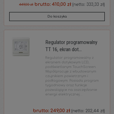
brutto:
410,00 zł
(netto:
333,33 zł
)
449,00 zł
Do koszyka
Regulator programowalny
TT 16, ekran dot...
Regulator programowalny z
ekranem dotykowym LCD,
podświetlanym TouchScreen.
Współpracuje z wbudowanym
czujnikiem powietrznym i
podłogowym. Posiada program
tygodniowy oraz funkcje
pozwalające na oszczędzanie
energii elektrycznej....
brutto:
249,00 zł
(netto:
202,44 zł
)