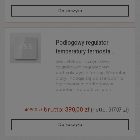
Do koszyka
Podłogowy regulator
temperatury termosta...
Jest elektronicznym dwu-
czujnikowym regulatorem
podtynkowym z funkcją WiFi kolor
biały. Nadaje się do sterowania
ogrzewaniem podłogowym i
panelami na podczerwień....
brutto:
390,00 zł
(netto:
317,07 zł
)
409,00 zł
Do koszyka